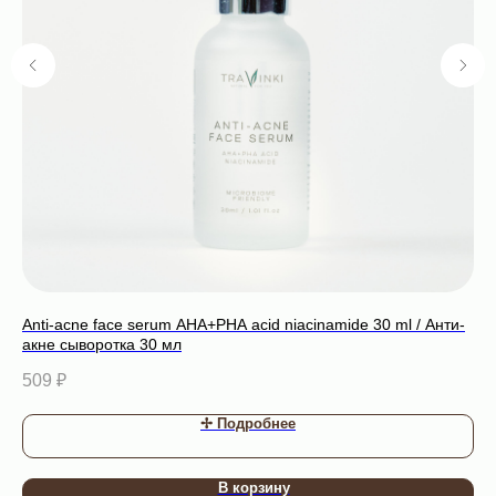
Anti-acne face serum AHA+PHA acid niacinamide 30 ml / Анти-
An
акне сыворотка 30 мл
1 
509
₽
✢ Подробнее
В корзину