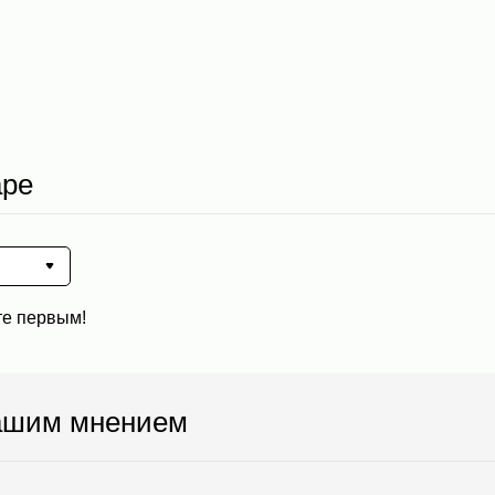
аре
те первым!
ашим мнением