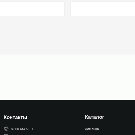
Каталог
акты
00 444 51 06
Для лица
o@ecomirai.ru
Для тела: home SPA
atsApp
Для детей 0+
Ароматы для дома
Наборы
Подарочный сертификат