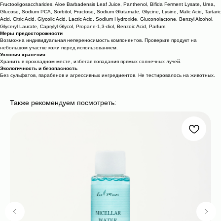
Fructooligosaccharides, Aloe Barbadensis Leaf Juice, Panthenol, Bifida Ferment Lysate, Urea,
Glucose, Sodium PCA, Sorbitol, Fructose, Sodium Glutamate, Glycine, Lysine, Malic Acid, Tartaric
Acid, Citric Acid, Glycolic Acid, Lactic Acid, Sodium Hydroxide, Gluconolactone, Benzyl Alcohol,
Glyceryl Laurate, Caprylyl Glycol, Propane-1,3-diol, Benzoic Acid, Parfum.
Меры предосторожности
Возможна индивидуальная непереносимость компонентов. Проверьте продукт на
небольшом участке кожи перед использованием.
Условия хранения
Хранить в прохладном месте, избегая попадания прямых солнечных лучей.
Экологичность и безопасность
Без сульфатов, парабенов и агрессивных ингредиентов. Не тестировалось на животных.
Также рекомендуем посмотреть: