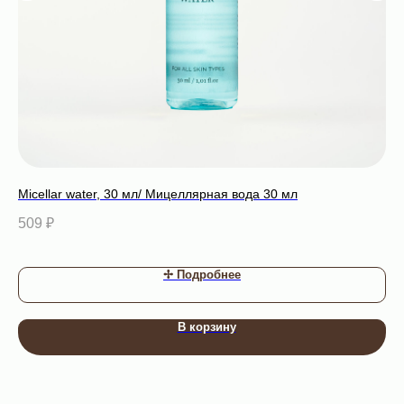
Micellar water, 30 мл/ Мицеллярная вода 30 мл
Alg
10
509
₽
ро
84
✢ Подробнее
В корзину