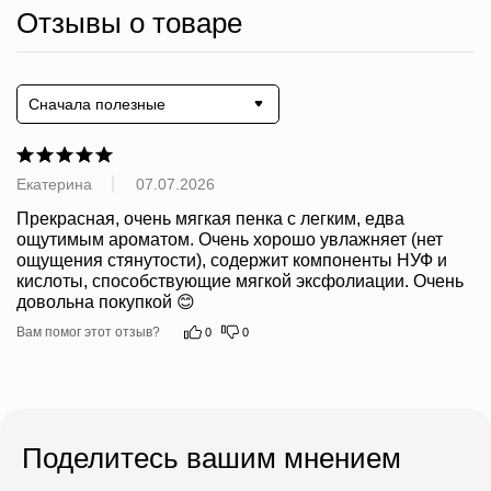
Отзывы о товаре
Сначала полезные
Екатерина
07.07.2026
Контакты
Прекрасная, очень мягкая пенка с легким, едва 
8 800 444 51 06
ощутимым ароматом. Очень хорошо увлажняет (нет 
info@ecomirai.ru
ощущения стянутости), содержит компоненты НУФ и 
WhatsApp
кислоты, способствующие мягкой эксфолиации. Очень 
довольна покупкой 😊
Клиентам
Каталог
Вам помог этот отзыв?
0
0
О компании
Для лица
Доставка и оплата
Для тела: home SPA
FAQ
Для детей 0+
Для оптовых клиентов
Ароматы для дома
Поделитесь вашим мнением
Оферта
Наборы
Пользовательское соглашение
Подарочный сертификат