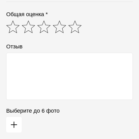
Общая оценка *
© 2025 «ECO MIRAI». Все права защищены.
Отзыв
Выберите до 6 фото