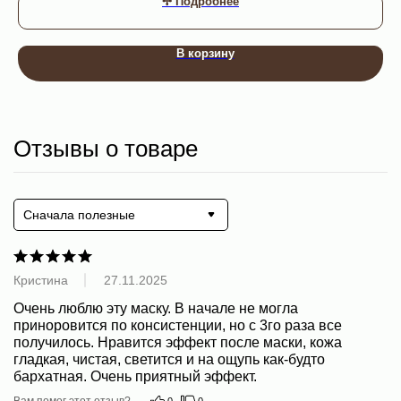
✢ Подробнее
В корзину
Контакты
Отзывы о товаре
8 800 444 51 06
info@ecomirai.ru
WhatsApp
Сначала полезные
Клиентам
Каталог
О компании
Для лица
Кристина
27.11.2025
Доставка и оплата
Для тела: home SPA
Очень люблю эту маску. В начале не могла 
FAQ
Для детей 0+
приноровится по консистенции, но с 3го раза все 
Для оптовых клиентов
Ароматы для дома
получилось. Нравится эффект после маски, кожа 
Оферта
Наборы
гладкая, чистая, светится и на ощупь как-будто 
Пользовательское соглашение
Подарочный сертификат
бархатная. Очень приятный эффект.
Вам помог этот отзыв?
0
0