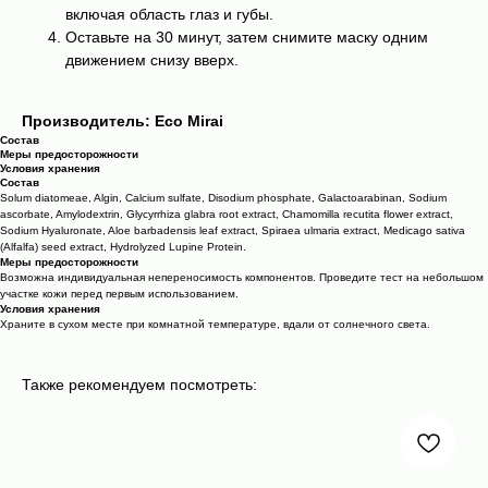
включая область глаз и губы.
Оставьте на 30 минут, затем снимите маску одним
движением снизу вверх.
Производитель: Eco Mirai
Состав
Меры предосторожности
Условия хранения
Состав
Solum diatomeae, Algin, Calcium sulfate, Disodium phosphate, Galactoarabinan, Sodium
ascorbate, Amylodextrin, Glycyrrhiza glabra root extract, Chamomilla recutita flower extract,
Sodium Hyaluronate, Aloe barbadensis leaf extract, Spiraea ulmaria extract, Medicago sativa
(Alfalfa) seed extract, Hydrolyzed Lupine Protein.
Меры предосторожности
Возможна индивидуальная непереносимость компонентов. Проведите тест на небольшом
участке кожи перед первым использованием.
Условия хранения
Храните в сухом месте при комнатной температуре, вдали от солнечного света.
Также рекомендуем посмотреть: