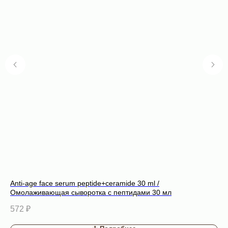
Anti-age face serum peptide+ceramide 30 ml /
An
Омолаживающая сыворотка с пептидами 30 мл
ли
572
₽
65