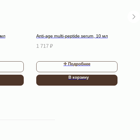
 мл
Anti-age multi-peptide serum, 10 мл
Mice
вода
1 717
₽
1 69
✢ Подробнее
В корзину