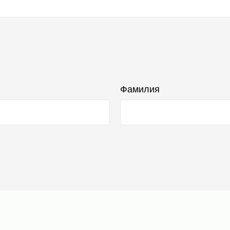
Фамилия
Каталог
акты
00 444 51 06
Для лица
o@ecomirai.ru
Для тела: home SPA
atsApp
Для детей 0+
Ароматы для дома
Наборы
Подарочный сертификат