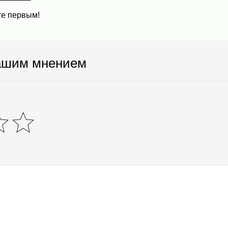
те первым!
ашим мнением