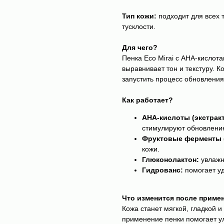
Тип кожи:
подходит для всех 
тусклости.
Для чего?
Пенка Eco Mirai с АНА-кислот
выравнивает тон и текстуру. 
запустить процесс обновления 
Как работает?
АНА-кислоты (экстракт
стимулируют обновление 
Фруктовые ферменты (L
кожи.
Глюконолактон:
увлажн
Гидрованс:
помогает уд
Что изменится после приме
Кожа станет мягкой, гладкой 
применение пенки помогает ул