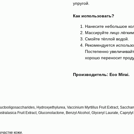
упругой.
Как использовать?
Нанесите небольшое кол
Массируйте лицо лёгкими
Смойте тёплой водой.
Рекомендуется использо
Постепенно увеличивайт
хорошо переносит проду
Производитель: Eco Mirai.
ctooligosaccharides, Hydroxyethylurea, Vaccinium Myrtillus Fruit Extract, Saccharum
ustralasica Fruit Extract, Gluconolactone, Benzyl Alcohol, Glyceryl Laurate, Capryly
частке кожи.