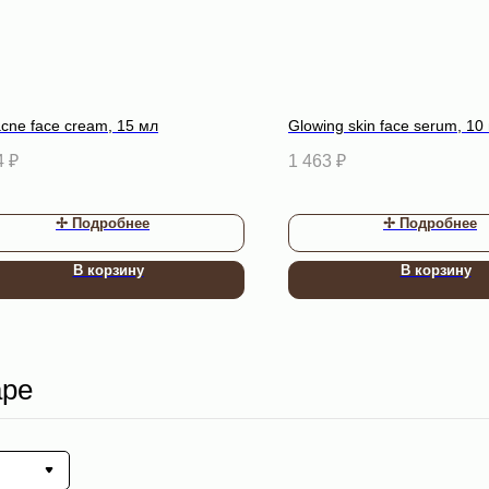
acne face cream, 15 мл
Glowing skin face serum, 10
4
₽
1 463
₽
✢ Подробнее
✢ Подробнее
В корзину
В корзину
аре