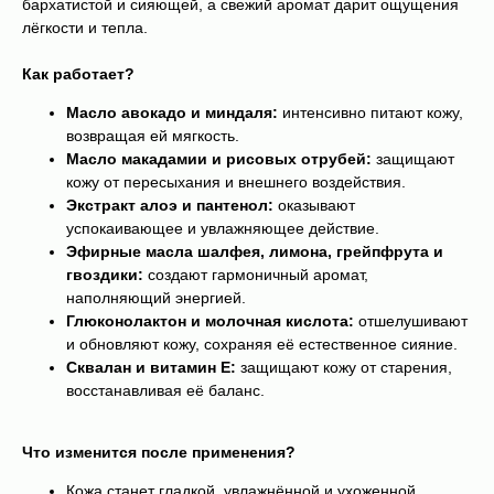
бархатистой и сияющей, а свежий аромат дарит ощущения
лёгкости и тепла.
Как работает?
Масло авокадо и миндаля:
интенсивно питают кожу,
возвращая ей мягкость.
Масло макадамии и рисовых отрубей:
защищают
кожу от пересыхания и внешнего воздействия.
Экстракт алоэ и пантенол:
оказывают
успокаивающее и увлажняющее действие.
Эфирные масла шалфея, лимона, грейпфрута и
гвоздики:
создают гармоничный аромат,
наполняющий энергией.
Глюконолактон и молочная кислота:
отшелушивают
и обновляют кожу, сохраняя её естественное сияние.
Сквалан и витамин Е:
защищают кожу от старения,
восстанавливая её баланс.
Что изменится после применения?
Кожа станет гладкой, увлажнённой и ухоженной.