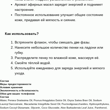
Аромат эфирных масел зарядит энергией и поднимет
настроение.
Постоянное использование улучшит общее состояние
кожи, придавая ей мягкость и сияние.
Как использовать?
Встряхните флакон, чтобы смешать две фазы.
Нанесите небольшое количество пенки на ладони или
губку.
Распределите пенку по влажной коже, массируя её.
Смойте тёплой водой.
Используйте ежедневно для заряда энергией и мягкого
ухода.
Состав
Меры предосторожности
Условия хранения
Экологичность и безопасность
Обои для ваших телефонов
Состав
Water, Persea Gratissima Oil, Prunus Amygdalus Dulcis Oil, Oryza Sativa Bran Oil, Sodium
Lauroyl Sarcosinate, Macadamia Integrifolia Seed Oil, Fructooligosaccharides, Hydroxyethylurea,
Sodium Cocoyl Glutamate, Glycerin, Coco Glucoside, Aloe Barbadensis Leaf Juice, Panthenol,