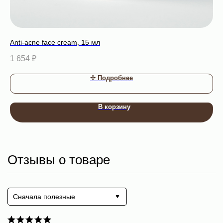
Anti-acne face cream, 15 мл
Ant
1 654
₽
1 
✢ Подробнее
В корзину
Отзывы о товаре
Сначала полезные