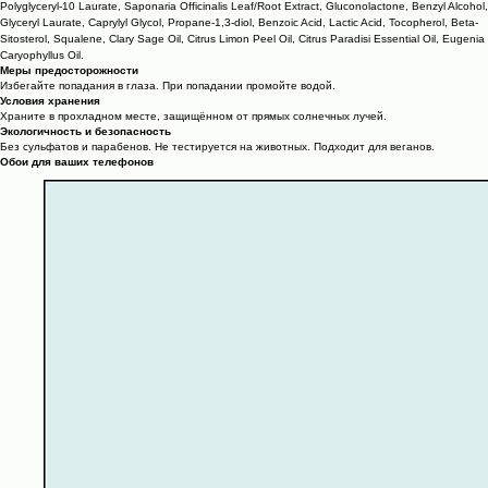
Polyglyceryl-10 Laurate, Saponaria Officinalis Leaf/Root Extract, Gluconolactone, Benzyl Alcohol,
Glyceryl Laurate, Caprylyl Glycol, Propane-1,3-diol, Benzoic Acid, Lactic Acid, Tocopherol, Beta-
Sitosterol, Squalene, Clary Sage Oil, Citrus Limon Peel Oil, Citrus Paradisi Essential Oil, Eugenia
Caryophyllus Oil.
Меры предосторожности
Избегайте попадания в глаза. При попадании промойте водой.
Условия хранения
Храните в прохладном месте, защищённом от прямых солнечных лучей.
Экологичность и безопасность
Без сульфатов и парабенов. Не тестируется на животных. Подходит для веганов.
Обои для ваших телефонов