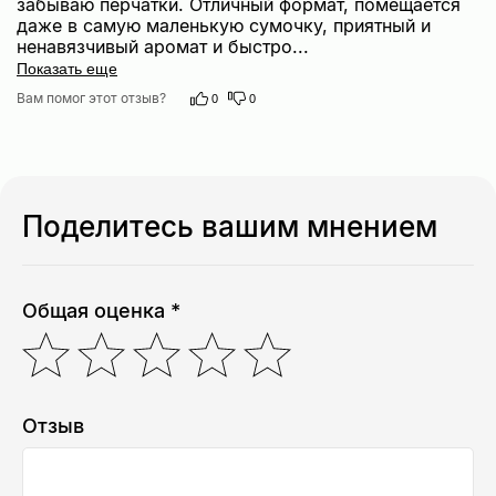
забываю перчатки. Отличный формат, помещается 
даже в самую маленькую сумочку, приятный и 
Клиентам
Каталог
ненавязчивый аромат и быстро
...
Показать еще
О компании
Для лица
Доставка и оплата
Для тела: home SPA
Вам помог этот отзыв?
0
0
FAQ
Для детей 0+
Для оптовых клиентов
Ароматы для дома
Оферта
Наборы
Пользовательское соглашение
Подарочный сертификат
Поделитесь вашим мнением
© 2025 «ECO MIRAI». Все права защищены.
Общая оценка *
Отзыв