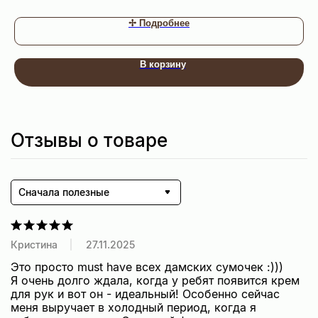
✢ Подробнее
В корзину
Отзывы о товаре
Сначала полезные
Кристина
27.11.2025
Контакты
Это просто must have всех дамских сумочек :)))

8 800 444 51 06
Я очень долго ждала, когда у ребят появится крем 
info@ecomirai.ru
для рук и вот он - идеальный! Особенно сейчас 
WhatsApp
меня выручает в холодный период, когда я 