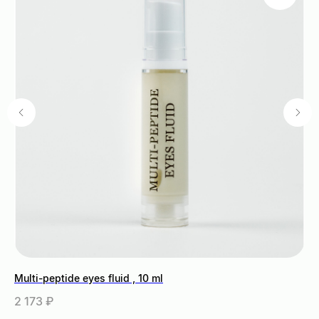
Multi-peptide eyes fluid , 10 ml
En
2 173
₽
35