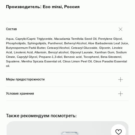
Производитель: Eco mirai, Россия
Состав
Aqua, Caprylic/Capric Triglyceride, Macadamia Ternifolia Seed Oil, Pentylene Glycol,
Phospholipids, Sphingolipids, Panthenol, Behenyl Alcohol, Aloe Barbadensis Leaf Juice,
Butyrospermum Parkii Butter, Cetearyl Alcohol, Cetearyl Glucoside, Glycerin, Linoleic
Acid, Linolenic Acid, Allantoin, Benzyl alcohol, Glyceryl Laurate, Xanthan Gum, Sodium
Citrate, Caprylyl Glycol, Propane-1,3-diol, Benzoic acid, Tocopherol, Beta-Sitosterol,
Squalene, Mentha Spicata Essential oil, Citrus Limon Peel Oil, Citrus Paradisi Essential
oil.
Меры предосторожности
Условия хранения
Также рекомендуем посмотреть: